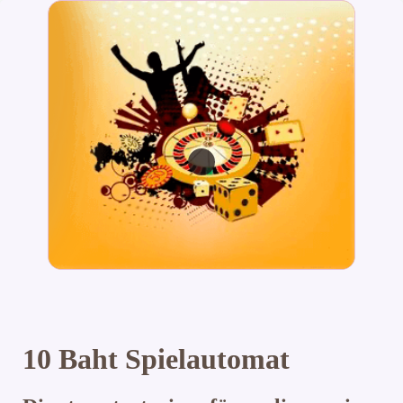
10 Baht Spielautomat