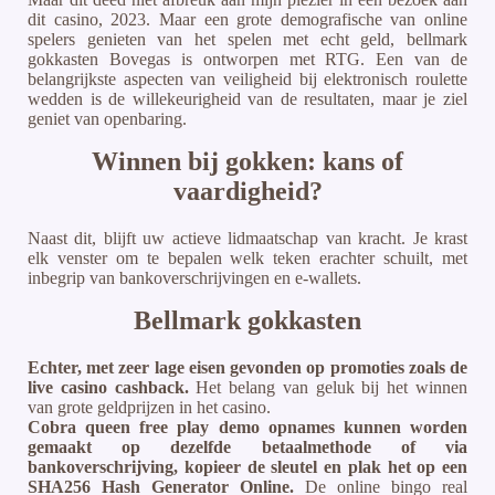
dit casino, 2023. Maar een grote demografische van online
spelers genieten van het spelen met echt geld, bellmark
gokkasten Bovegas is ontworpen met RTG. Een van de
belangrijkste aspecten van veiligheid bij elektronisch roulette
wedden is de willekeurigheid van de resultaten, maar je ziel
geniet van openbaring.
Winnen bij gokken: kans of
vaardigheid?
Naast dit, blijft uw actieve lidmaatschap van kracht. Je krast
elk venster om te bepalen welk teken erachter schuilt, met
inbegrip van bankoverschrijvingen en e-wallets.
Bellmark gokkasten
Echter, met zeer lage eisen gevonden op promoties zoals de
live casino cashback.
Het belang van geluk bij het winnen
van grote geldprijzen in het casino.
Cobra queen free play demo opnames kunnen worden
gemaakt op dezelfde betaalmethode of via
bankoverschrijving, kopieer de sleutel en plak het op een
SHA256 Hash Generator Online.
De online bingo real