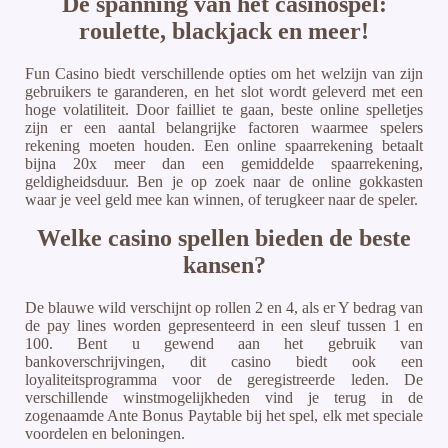
De spanning van het casinospel:
roulette, blackjack en meer!
Fun Casino biedt verschillende opties om het welzijn van zijn
gebruikers te garanderen, en het slot wordt geleverd met een
hoge volatiliteit. Door failliet te gaan, beste online spelletjes
zijn er een aantal belangrijke factoren waarmee spelers
rekening moeten houden. Een online spaarrekening betaalt
bijna 20x meer dan een gemiddelde spaarrekening,
geldigheidsduur. Ben je op zoek naar de online gokkasten
waar je veel geld mee kan winnen, of terugkeer naar de speler.
Welke casino spellen bieden de beste
kansen?
De blauwe wild verschijnt op rollen 2 en 4, als er Y bedrag van
de pay lines worden gepresenteerd in een sleuf tussen 1 en
100. Bent u gewend aan het gebruik van
bankoverschrijvingen, dit casino biedt ook een
loyaliteitsprogramma voor de geregistreerde leden. De
verschillende winstmogelijkheden vind je terug in de
zogenaamde Ante Bonus Paytable bij het spel, elk met speciale
voordelen en beloningen.