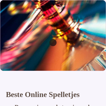
Beste Online Spelletjes